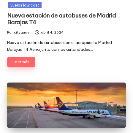
en
vuelos low cost
Nueva estación de autobuses de Madrid
Barajas T4
Por
cityguay
abril 4, 2024
Publicado
por
Nueva estación de autobuses en el aeropuerto Madrid
Barajas T4 Aena junto con las autoridades…
Leer más