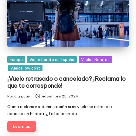
Publicada
Europa
Viajar barato en España
Vuelos Baratos
en
vuelos low cost
¡Vuelo retrasado o cancelado? ¡Reclama lo
que te corresponde!
Por
cityguay
noviembre 25, 2024
Publicado
por
Como reclamar indemnización si mi vuelo se retrasa o
cancela en Europa. ¿Te ha ocurrido…
Leer más