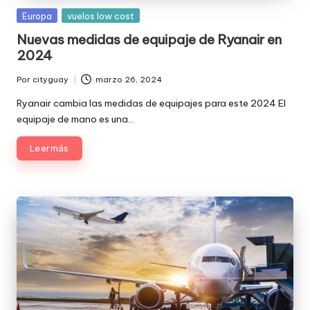
Publicada
Europa
vuelos low cost
en
Nuevas medidas de equipaje de Ryanair en
2024
Por
cityguay
marzo 26, 2024
Publicado
por
Ryanair cambia las medidas de equipajes para este 2024 El
equipaje de mano es una…
Leer más