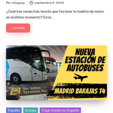
Por
cityguay
septiembre 3, 2024
Publicado
por
¿Cuántas veces has tenido que facturar tu maleta de mano
en el último momento? Esta…
Leer más
Publicada
España
Europa
Viajar barato en España