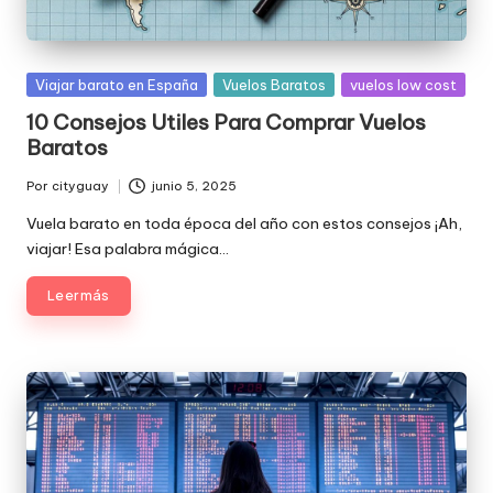
Publicada
Viajar barato en España
Vuelos Baratos
vuelos low cost
en
10 Consejos Utiles Para Comprar Vuelos
Baratos
Por
cityguay
junio 5, 2025
Publicado
por
Vuela barato en toda época del año con estos consejos ¡Ah,
viajar! Esa palabra mágica…
Leer más