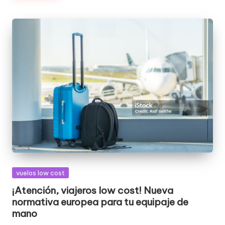
Publicada
vuelos low cost
en
¡Atención, viajeros low cost! Nueva
normativa europea para tu equipaje de
mano