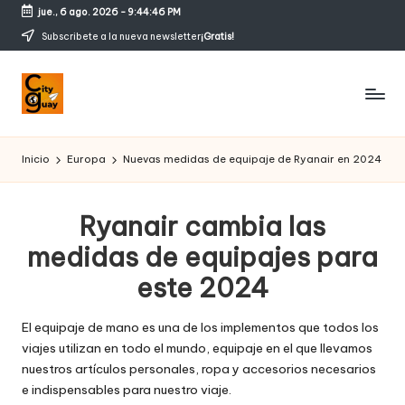
jue., 6 ago. 2026
-
9:44:47 PM
Saltar
Subscribete a la nueva newsletter
¡Gratis!
al
contenido
C
Conozcamos
magicos
it
Inicio
Europa
Nuevas medidas de equipaje de Ryanair en 2024
rincones
y
g
Ryanair cambia las
u
medidas de equipajes para
a
este 2024
y
El equipaje de mano es una de los implementos que todos los
viajes utilizan en todo el mundo, equipaje en el que llevamos
nuestros artículos personales, ropa y accesorios necesarios
e indispensables para nuestro viaje.