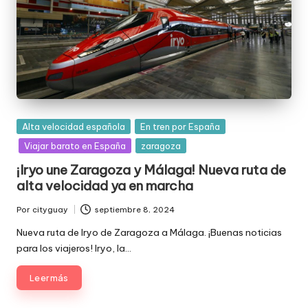
Publicada
Alta velocidad española
En tren por España
en
Viajar barato en España
zaragoza
¡Iryo une Zaragoza y Málaga! Nueva ruta de
alta velocidad ya en marcha
Por
cityguay
septiembre 8, 2024
Publicado
por
Nueva ruta de Iryo de Zaragoza a Málaga. ¡Buenas noticias
para los viajeros! Iryo, la…
Leer más