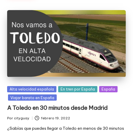
Publicada
Alta velocidad española
En tren por España
España
en
Viajar barato en España
A Toledo en 30 minutos desde Madrid
Por
cityguay
febrero 19, 2022
Publicado
por
¿Sabías que puedes llegar a Toledo en menos de 30 minutos