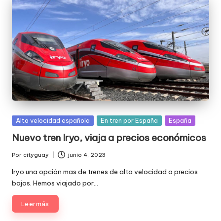
Publicada
Alta velocidad española
En tren por España
España
en
Nuevo tren Iryo, viaja a precios económicos
Por
cityguay
junio 4, 2023
Publicado
por
Iryo una opción mas de trenes de alta velocidad a precios
bajos. Hemos viajado por…
Leer más