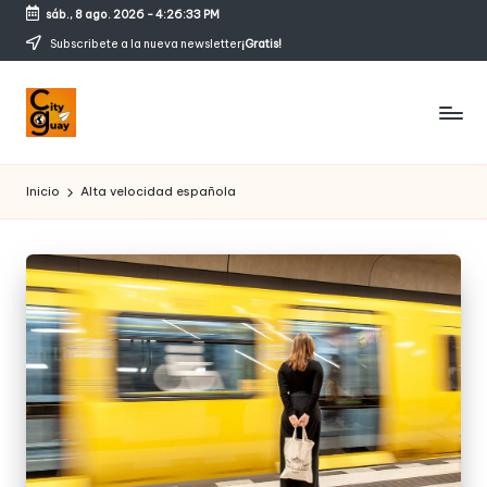
sáb., 8 ago. 2026
-
4:26:34 PM
Saltar
Subscribete a la nueva newsletter
¡Gratis!
al
contenido
C
Conozcamos
magicos
it
Inicio
Alta velocidad española
rincones
y
g
u
a
y