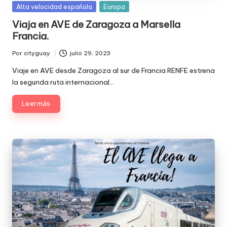
Publicada
Alta velocidad española
Europa
en
Viaja en AVE de Zaragoza a Marsella
Francia.
Por
cityguay
julio 29, 2023
Publicado
por
Viaje en AVE desde Zaragoza al sur de Francia RENFE estrena
la segunda ruta internacional…
Leer más