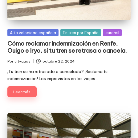
Publicada
Alta velocidad española
En tren por España
eurorail
en
Cómo reclamar indemnización en Renfe,
Ouigo e Iryo, si tu tren se retrasa o cancela.
Por
cityguay
octubre 22, 2024
Publicado
por
¡Tu tren se ha retrasado o cancelado? ¡Reclama tu
indemnización! Los imprevistos en los viajes…
Leer más