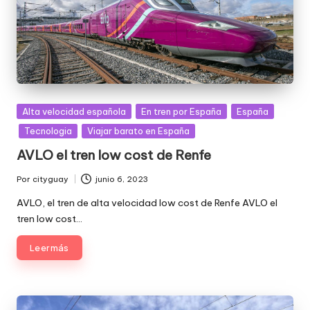
Publicada
Alta velocidad española
En tren por España
España
en
Tecnologia
Viajar barato en España
AVLO el tren low cost de Renfe
Por
cityguay
junio 6, 2023
Publicado
por
AVLO, el tren de alta velocidad low cost de Renfe AVLO el
tren low cost…
Leer más