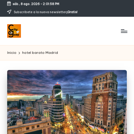
sáb., 8 ago. 2026
-
2:01:58 PM
Saltar
Subscribete a la nueva newsletter
¡Gratis!
al
contenido
C
Conozcamos
magicos
it
Inicio
hotel barato Madrid
rincones
y
g
u
a
y