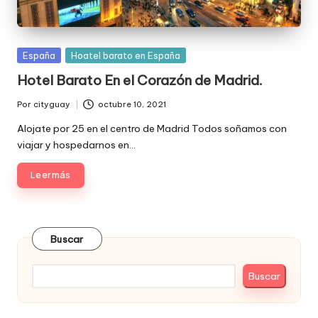
Publicada
España
Hoatel barato en España
en
Hotel Barato En el Corazón de Madrid.
Por
cityguay
octubre 10, 2021
Publicado
por
Alojate por 25 en el centro de Madrid Todos soñamos con
viajar y hospedarnos en…
Leer más
Buscar
Buscar