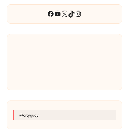
YouTube
X
TikTok
Instagram
Facebook
@cityguay