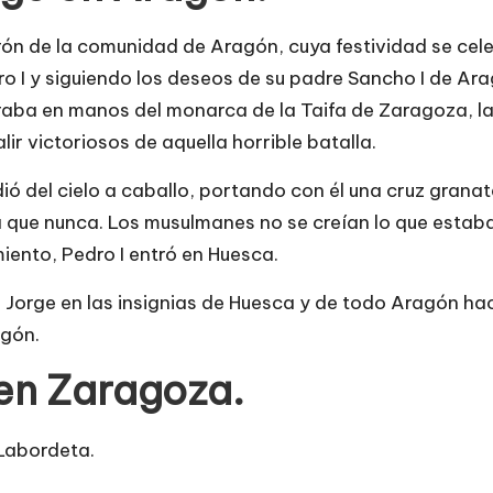
rón de la comunidad de Aragón, cuya festividad se cele
o I y siguiendo los deseos de su padre Sancho I de Ar
raba en manos del monarca de la Taifa de Zaragoza, la 
ir victoriosos de aquella horrible batalla.
ó del cielo a caballo, portando con él una cruz granate.
a que nunca. Los musulmanes no se creían lo que esta
ento, Pedro I entró en Huesca.
San Jorge en las insignias de Huesca y de todo Aragón h
agón.
 en Zaragoza.
 Labordeta.