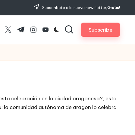
Subscribete a la nueva newsletter
¡Gratis!
Subscribe
cebook.com
twitter.com
t.me
instagram.com
youtube.com
 esta celebración en la ciudad aragonesa?, esta
ña: la comunidad autónoma de aragon lo celebra