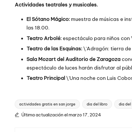
Actividades teatrales y musicales.
El Sótano Mágico:
muestra de músicas e ins
las 18.00.
Teatro Arbolé:
espectáculo para niños con \’L
Teatro de las Esquinas:
\’Adragón: tierra de
Sala Mozart del Auditorio de Zaragoza
conc
espectáculo de luces harán disfrutar al públi
Teatro Principal
\’Una noche con Luis Cobos\
actividades gratis en san jorge
dia del libro
dia del
Etiquetas:
Última actualización el marzo 17, 2024