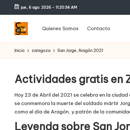
jue., 6 ago. 2026
-
11:20:35 AM
Saltar
al
Quienes Somos
Contacto
contenido
C
Conozcamos
magicos
it
Inicio
zaragoza
San Jorge, Aragón 2021
rincones
y
g
Actividades gratis en
u
Hoy 23 de Abril del 2021 se celebra en la ciuda
a
se conmemora la muerte del soldado mártir Jorg
como el día de Aragón, y patrón de la comunida
y
Leyenda sobre San Jor