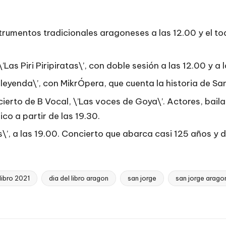
trumentos tradicionales aragoneses a las 12.00 y el to
as Piri Piripiratas\’, con doble sesión a las 12.00 y a l
 leyenda\’, con MikrÓpera, que cuenta la historia de Sa
ierto de B Vocal, \’Las voces de Goya\’. Actores, baila
co a partir de las 19.30.
’, a las 19.00. Concierto que abarca casi 125 años y di
 libro 2021
dia del libro aragon
san jorge
san jorge arago