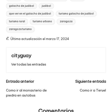
galacho de juslibol
juslibol
que ver en el galacho de juslibol
turismo galacho de juslibol
turismo rural
turismo urbano
zaragoza
zaragoza turismo
Última actualización el marzo 17, 2024
cityguay
Ver todas las entradas
Navegación
Entrada anterior
Siguiente entrada
de
Como ir al monasterio de
Como ir a Teruel
piedra en autobus
entradas
Comentarios