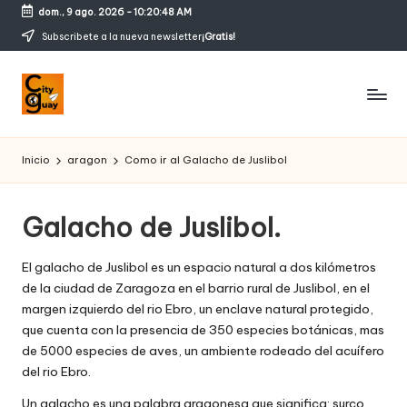
dom., 9 ago. 2026
-
10:20:48 AM
Saltar
Subscribete a la nueva newsletter
¡Gratis!
al
contenido
C
Conozcamos
magicos
it
Inicio
aragon
Como ir al Galacho de Juslibol
rincones
y
g
Galacho de Juslibol.
u
El galacho de Juslibol es un espacio natural a dos kilómetros
a
de la ciudad de Zaragoza en el barrio rural de Juslibol, en el
margen izquierdo del rio Ebro, un enclave natural protegido,
y
que cuenta con la presencia de 350 especies botánicas, mas
de 5000 especies de aves, un ambiente rodeado del acuífero
del rio Ebro.
Un galacho es una palabra aragonesa que significa: surco