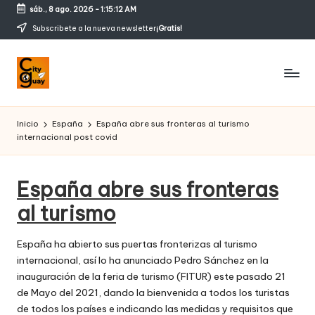
sáb., 8 ago. 2026
-
1:15:13 AM
Saltar
Subscribete a la nueva newsletter
¡Gratis!
al
contenido
C
Conozcamos
magicos
it
Inicio
España
España abre sus fronteras al turismo
rincones
internacional post covid
y
g
España abre sus fronteras
u
al turismo
a
y
España ha abierto sus puertas fronterizas al turismo
internacional, así lo ha anunciado Pedro Sánchez en la
inauguración de la feria de turismo (FITUR) este pasado 21
de Mayo del 2021, dando la bienvenida a todos los turistas
de todos los países e indicando las medidas y requisitos que