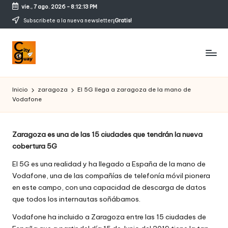
vie., 7 ago. 2026
-
8:12:13 PM
Saltar
Subscribete a la nueva newsletter
¡Gratis!
al
contenido
C
Conozcamos
magicos
it
Inicio
zaragoza
El 5G llega a zaragoza de la mano de
rincones
Vodafone
y
g
Zaragoza es una de las 15 ciudades que tendrán la nueva
u
cobertura 5G
a
El 5G es una realidad y ha llegado a España de la mano de
y
Vodafone, una de las compañías de telefonía móvil pionera
en este campo, con una capacidad de descarga de datos
que todos los internautas soñábamos.
Vodafone ha incluido a Zaragoza entre las 15 ciudades de